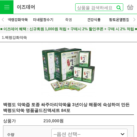
이즈데어
백령강화약쑥
미네랄정수기
죽염
건강식품
황토온열찜질
■ 이즈데어 혜택 : 신규회원 1,000원 적립 + 구매시 2% 할인쿠폰 + 구매 시 2% 적립 ■
1.백령강화약쑥
백령도 약쑥즙 토종 싸주아리약쑥을 3년이상 해풍에 숙성하여 만든
백령도약쑥 명품골드진액세트 84포
상품가
210,000원
수량