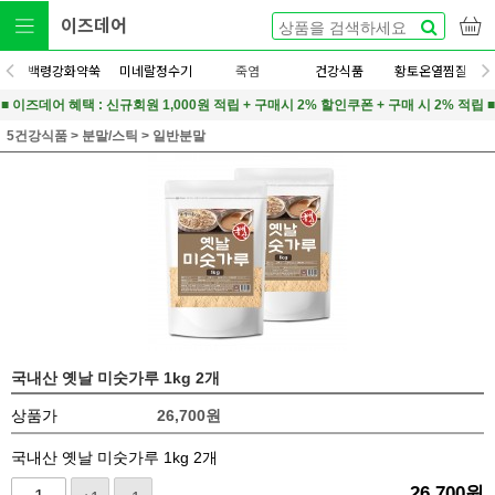
이즈데어
백령강화약쑥
미네랄정수기
죽염
건강식품
황토온열찜질
■ 이즈데어 혜택 : 신규회원 1,000원 적립 + 구매시 2% 할인쿠폰 + 구매 시 2% 적립 ■
5건강식품
>
분말/스틱
>
일반분말
국내산 옛날 미숫가루 1kg 2개
상품가
26,700
원
국내산 옛날 미숫가루 1kg 2개
26,700
원