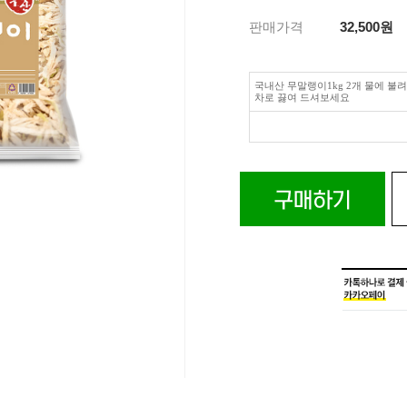
판매가격
32,500
원
국내산 무말랭이1kg 2개 물에 불
차로 끓여 드셔보세요