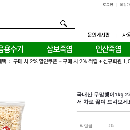
로그인
회원가
|
국내산 무말랭이1kg 2
서 차로 끓여 드셔보세
적립금
2%